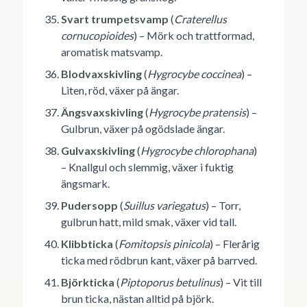
Svart trumpetsvamp
(
Craterellus
cornucopioides
) – Mörk och trattformad,
aromatisk matsvamp.
Blodvaxskivling
(
Hygrocybe coccinea
) –
Liten, röd, växer på ängar.
Ängsvaxskivling
(
Hygrocybe pratensis
) –
Gulbrun, växer på ogödslade ängar.
Gulvaxskivling
(
Hygrocybe chlorophana
)
– Knallgul och slemmig, växer i fuktig
ängsmark.
Pudersopp
(
Suillus variegatus
) – Torr,
gulbrun hatt, mild smak, växer vid tall.
Klibbticka
(
Fomitopsis pinicola
) – Flerårig
ticka med rödbrun kant, växer på barrved.
Björkticka
(
Piptoporus betulinus
) – Vit till
brun ticka, nästan alltid på björk.