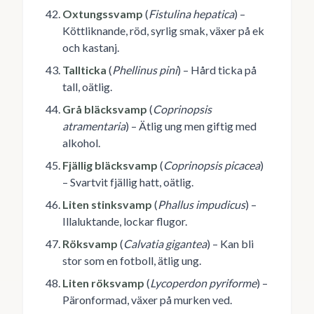
Oxtungssvamp
(
Fistulina hepatica
) –
Köttliknande, röd, syrlig smak, växer på ek
och kastanj.
Tallticka
(
Phellinus pini
) – Hård ticka på
tall, oätlig.
Grå bläcksvamp
(
Coprinopsis
atramentaria
) – Ätlig ung men giftig med
alkohol.
Fjällig bläcksvamp
(
Coprinopsis picacea
)
– Svartvit fjällig hatt, oätlig.
Liten stinksvamp
(
Phallus impudicus
) –
Illaluktande, lockar flugor.
Röksvamp
(
Calvatia gigantea
) – Kan bli
stor som en fotboll, ätlig ung.
Liten röksvamp
(
Lycoperdon pyriforme
) –
Päronformad, växer på murken ved.