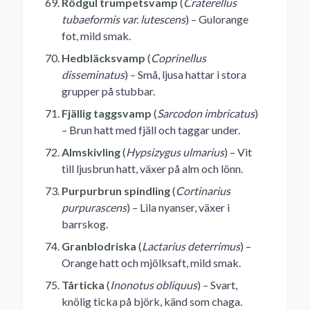
Rödgul trumpetsvamp
(
Craterellus
tubaeformis var. lutescens
) – Gulorange
fot, mild smak.
Hedbläcksvamp
(
Coprinellus
disseminatus
) – Små, ljusa hattar i stora
grupper på stubbar.
Fjällig taggsvamp
(
Sarcodon imbricatus
)
– Brun hatt med fjäll och taggar under.
Almskivling
(
Hypsizygus ulmarius
) – Vit
till ljusbrun hatt, växer på alm och lönn.
Purpurbrun spindling
(
Cortinarius
purpurascens
) – Lila nyanser, växer i
barrskog.
Granblodriska
(
Lactarius deterrimus
) –
Orange hatt och mjölksaft, mild smak.
Tårticka
(
Inonotus obliquus
) – Svart,
knölig ticka på björk, känd som chaga.