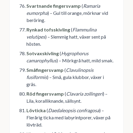
Svartnande fingersvamp
(
Ramaria
eumorpha
) – Gul till orange, mörknar vid
beröring.
Rynkad tofsskivling
(
Flammulina
velutipes
) – Slemmig hatt, växer sent på
hösten.
Sotvaxskivling
(
Hygrophorus
camarophyllus
) – Mörkgrå hatt, mild smak.
Småfingersvamp
(
Clavulinopsis
fusiformis
) – Små, gula klubbor, växer i
gräs.
Röd fingersvamp
(
Clavaria zollingeri
) –
Lila, koralliknande, sällsynt.
Lövticka
(
Daedaleopsis confragosa
) –
Flerårig ticka med labyrintporer, växer på
lövträd.