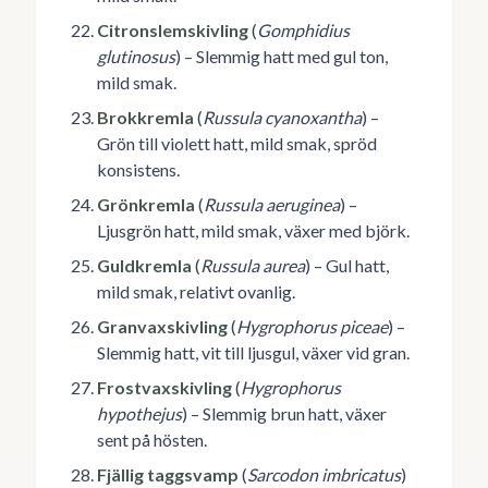
Citronslemskivling
(
Gomphidius
glutinosus
) – Slemmig hatt med gul ton,
mild smak.
Brokkremla
(
Russula cyanoxantha
) –
Grön till violett hatt, mild smak, spröd
konsistens.
Grönkremla
(
Russula aeruginea
) –
Ljusgrön hatt, mild smak, växer med björk.
Guldkremla
(
Russula aurea
) – Gul hatt,
mild smak, relativt ovanlig.
Granvaxskivling
(
Hygrophorus piceae
) –
Slemmig hatt, vit till ljusgul, växer vid gran.
Frostvaxskivling
(
Hygrophorus
hypothejus
) – Slemmig brun hatt, växer
sent på hösten.
Fjällig taggsvamp
(
Sarcodon imbricatus
)