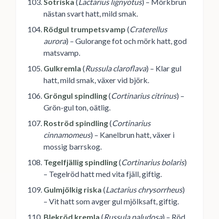
Sotriska
(
Lactarius lignyotus
) – Mörkbrun
nästan svart hatt, mild smak.
Rödgul trumpetsvamp
(
Craterellus
aurora
) – Gulorange fot och mörk hatt, god
matsvamp.
Gulkremla
(
Russula claroflava
) – Klar gul
hatt, mild smak, växer vid björk.
Gröngul spindling
(
Cortinarius citrinus
) –
Grön-gul ton, oätlig.
Roströd spindling
(
Cortinarius
cinnamomeus
) – Kanelbrun hatt, växer i
mossig barrskog.
Tegelfjällig spindling
(
Cortinarius bolaris
)
– Tegelröd hatt med vita fjäll, giftig.
Gulmjölkig riska
(
Lactarius chrysorrheus
)
– Vit hatt som avger gul mjölksaft, giftig.
Blekröd kremla
(
Russula paludosa
) – Röd