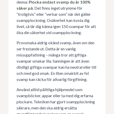
denna:
Plocka endast svamp du är 100%
säker på
. Det finns inget utrymme för
“troligtvis” eller “verkar som” när det gäller
svampplockning. Osäkerhet kan kosta dig
livet, så lär dig känna igen 150 svampar för att
öka din säkerhet vid svampplockning.
Provsmaka aldrig okänd svamp, även om den
ser frestande ut. Detta är en vanlig
missuppfattning – många tror att giftiga
svampar smakar illa. Sanningen är att även
dödligt giftiga svampar kan ha neutral eller till
och med god smak. En liten smakbit av fel
svamp kan räcka för allvarlig förgiftning.
Använd alltid pålitliga hjälpmedel som
svampböcker, appar eller ta med dig erfarna
plockare. Tekniken har gjort svampplockning
säkrare, men den ska aldrig ersätta
grundläggande kunskap som en svensk