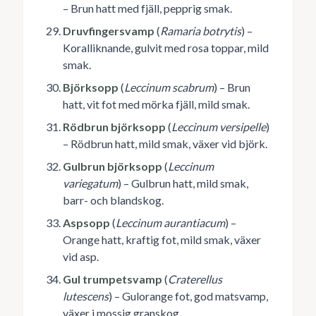
– Brun hatt med fjäll, pepprig smak.
Druvfingersvamp
(
Ramaria botrytis
) –
Koralliknande, gulvit med rosa toppar, mild
smak.
Björksopp
(
Leccinum scabrum
) – Brun
hatt, vit fot med mörka fjäll, mild smak.
Rödbrun björksopp
(
Leccinum versipelle
)
– Rödbrun hatt, mild smak, växer vid björk.
Gulbrun björksopp
(
Leccinum
variegatum
) – Gulbrun hatt, mild smak,
barr- och blandskog.
Aspsopp
(
Leccinum aurantiacum
) –
Orange hatt, kraftig fot, mild smak, växer
vid asp.
Gul trumpetsvamp
(
Craterellus
lutescens
) – Gulorange fot, god matsvamp,
växer i mossig granskog.