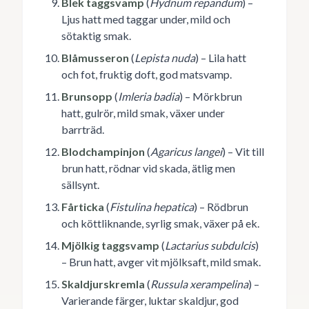
Blek taggsvamp
(
Hydnum repandum
) –
Ljus hatt med taggar under, mild och
sötaktig smak.
Blåmusseron
(
Lepista nuda
) – Lila hatt
och fot, fruktig doft, god matsvamp.
Brunsopp
(
Imleria badia
) – Mörkbrun
hatt, gulrör, mild smak, växer under
barrträd.
Blodchampinjon
(
Agaricus langei
) – Vit till
brun hatt, rödnar vid skada, ätlig men
sällsynt.
Fårticka
(
Fistulina hepatica
) – Rödbrun
och köttliknande, syrlig smak, växer på ek.
Mjölkig taggsvamp
(
Lactarius subdulcis
)
– Brun hatt, avger vit mjölksaft, mild smak.
Skaldjurskremla
(
Russula xerampelina
) –
Varierande färger, luktar skaldjur, god