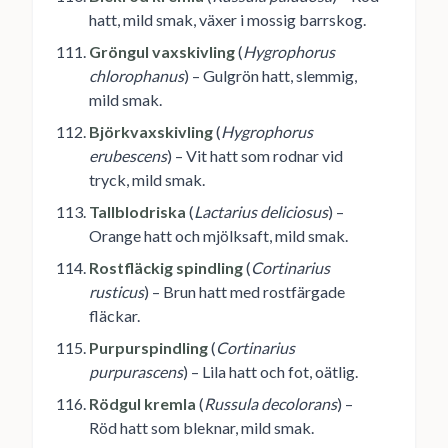
hatt, mild smak, växer i mossig barrskog.
Gröngul vaxskivling
(
Hygrophorus
chlorophanus
) – Gulgrön hatt, slemmig,
mild smak.
Björkvaxskivling
(
Hygrophorus
erubescens
) – Vit hatt som rodnar vid
tryck, mild smak.
Tallblodriska
(
Lactarius deliciosus
) –
Orange hatt och mjölksaft, mild smak.
Rostfläckig spindling
(
Cortinarius
rusticus
) – Brun hatt med rostfärgade
fläckar.
Purpurspindling
(
Cortinarius
purpurascens
) – Lila hatt och fot, oätlig.
Rödgul kremla
(
Russula decolorans
) –
Röd hatt som bleknar, mild smak.