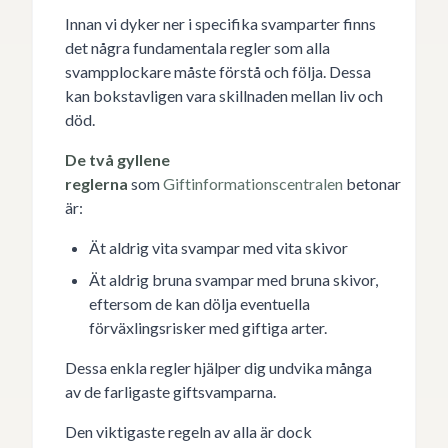
Innan vi dyker ner i specifika svamparter finns
det några fundamentala regler som alla
svampplockare måste förstå och följa. Dessa
kan bokstavligen vara skillnaden mellan liv och
död.
De två gyllene
reglerna
som
Giftinformationscentralen
betonar
är:
Ät aldrig vita svampar med vita skivor
Ät aldrig bruna svampar med bruna skivor,
eftersom de kan dölja eventuella
förväxlingsrisker med giftiga arter.
Dessa enkla regler hjälper dig undvika många
av de farligaste giftsvamparna.
Den viktigaste regeln av alla är dock