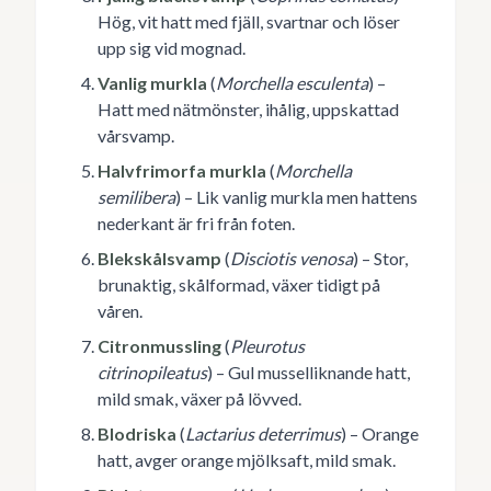
Hög, vit hatt med fjäll, svartnar och löser
upp sig vid mognad.
Vanlig murkla
(
Morchella esculenta
) –
Hatt med nätmönster, ihålig, uppskattad
vårsvamp.
Halvfrimorfa murkla
(
Morchella
semilibera
) – Lik vanlig murkla men hattens
nederkant är fri från foten.
Blekskålsvamp
(
Disciotis venosa
) – Stor,
brunaktig, skålformad, växer tidigt på
våren.
Citronmussling
(
Pleurotus
citrinopileatus
) – Gul musselliknande hatt,
mild smak, växer på lövved.
Blodriska
(
Lactarius deterrimus
) – Orange
hatt, avger orange mjölksaft, mild smak.