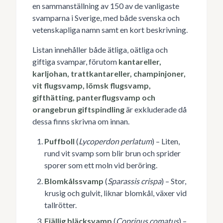
en sammanställning av 150 av de vanligaste
svamparna i Sverige, med både svenska och
vetenskapliga namn samt en kort beskrivning.
Listan innehåller både ätliga, oätliga och
giftiga svampar, förutom
kantareller,
karljohan, trattkantareller, champinjoner,
vit flugsvamp, lömsk flugsvamp,
gifthätting, panterflugsvamp och
orangebrun giftspindling
är exkluderade då
dessa finns skrivna om innan.
Puffboll
(
Lycoperdon perlatum
) – Liten,
rund vit svamp som blir brun och sprider
sporer som ett moln vid beröring.
Blomkålssvamp
(
Sparassis crispa
) – Stor,
krusig och gulvit, liknar blomkål, växer vid
tallrötter.
Fjällig bläcksvamp
(
Coprinus comatus
) –