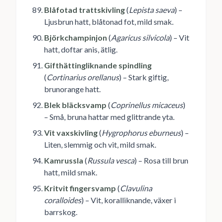
Blåfotad trattskivling
(
Lepista saeva
) –
Ljusbrun hatt, blåtonad fot, mild smak.
Björkchampinjon
(
Agaricus silvicola
) – Vit
hatt, doftar anis, ätlig.
Gifthättingliknande spindling
(
Cortinarius orellanus
) – Stark giftig,
brunorange hatt.
Blek bläcksvamp
(
Coprinellus micaceus
)
– Små, bruna hattar med glittrande yta.
Vit vaxskivling
(
Hygrophorus eburneus
) –
Liten, slemmig och vit, mild smak.
Kamrussla
(
Russula vesca
) – Rosa till brun
hatt, mild smak.
Kritvit fingersvamp
(
Clavulina
coralloides
) – Vit, koralliknande, växer i
barrskog.