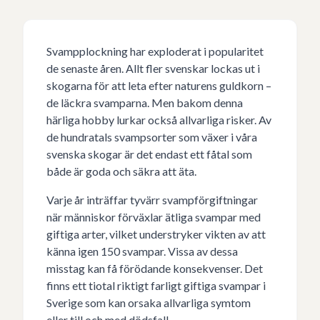
Svampplockning har exploderat i popularitet
de senaste åren. Allt fler svenskar lockas ut i
skogarna för att leta efter naturens guldkorn –
de läckra svamparna. Men bakom denna
härliga hobby lurkar också allvarliga risker. Av
de hundratals svampsorter som växer i våra
svenska skogar är det endast ett fåtal som
både är goda och säkra att äta.
Varje år inträffar tyvärr svampförgiftningar
när människor förväxlar ätliga svampar med
giftiga arter, vilket understryker vikten av att
känna igen 150 svampar. Vissa av dessa
misstag kan få förödande konsekvenser. Det
finns ett tiotal riktigt farligt giftiga svampar i
Sverige som kan orsaka allvarliga symtom
eller till och med dödsfall.