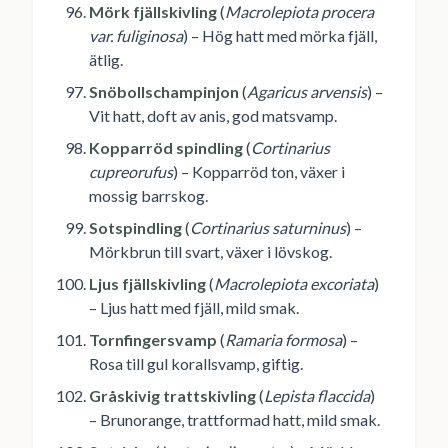
Mörk fjällskivling
(
Macrolepiota procera
var. fuliginosa
) – Hög hatt med mörka fjäll,
ätlig.
Snöbollschampinjon
(
Agaricus arvensis
) –
Vit hatt, doft av anis, god matsvamp.
Kopparröd spindling
(
Cortinarius
cupreorufus
) – Kopparröd ton, växer i
mossig barrskog.
Sotspindling
(
Cortinarius saturninus
) –
Mörkbrun till svart, växer i lövskog.
Ljus fjällskivling
(
Macrolepiota excoriata
)
– Ljus hatt med fjäll, mild smak.
Tornfingersvamp
(
Ramaria formosa
) –
Rosa till gul korallsvamp, giftig.
Gråskivig trattskivling
(
Lepista flaccida
)
– Brunorange, trattformad hatt, mild smak.