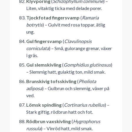
Klyvporing
(
Schizophyllum commune
) –
Liten, vitaktig ticka med delade porer.
Tjockfotad fingersvamp
(
Ramaria
botrytis
) – Gulvit med rosa toppar, ätlig
ung.
Gul fingersvamp
(
Clavulinopsis
corniculata
) – Små, gulorange grenar, växer
i gräs.
Gul slemskivling
(
Gomphidius glutinosus
)
– Slemmig hatt, gulaktig ton, mild smak.
Brunskivig tofsskivling
(
Pholiota
adiposa
) – Gulbrun och slemmig, växer på
ved.
Lömsk spindling
(
Cortinarius rubellus
) –
Stark giftig, rödbrun hatt och fot.
Rödbrun vaxskivling
(
Hygrophorus
russula
) – Vinröd hatt, mild smak.