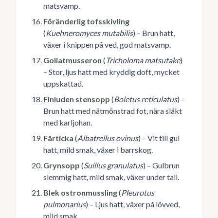
matsvamp.
Föränderlig tofsskivling
(
Kuehneromyces mutabilis
) – Brun hatt,
växer i knippen på ved, god matsvamp.
Goliatmusseron
(
Tricholoma matsutake
)
– Stor, ljus hatt med kryddig doft, mycket
uppskattad.
Finluden stensopp
(
Boletus reticulatus
) –
Brun hatt med nätmönstrad fot, nära släkt
med karljohan.
Fårticka
(
Albatrellus ovinus
) – Vit till gul
hatt, mild smak, växer i barrskog.
Grynsopp
(
Suillus granulatus
) – Gulbrun
slemmig hatt, mild smak, växer under tall.
Blek ostronmussling
(
Pleurotus
pulmonarius
) – Ljus hatt, växer på lövved,
mild smak.