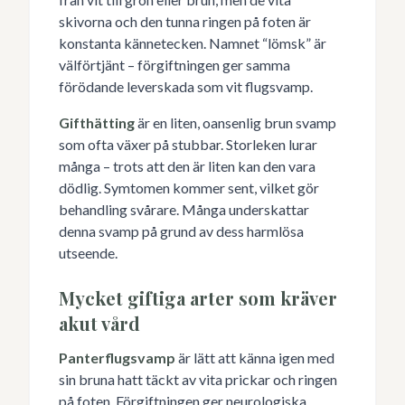
skivorna och den tunna ringen på foten är
konstanta kännetecken. Namnet “lömsk” är
välförtjänt – förgiftningen ger samma
förödande leverskada som vit flugsvamp.
Gifthätting
är en liten, oansenlig brun svamp
som ofta växer på stubbar. Storleken lurar
många – trots att den är liten kan den vara
dödlig. Symtomen kommer sent, vilket gör
behandling svårare. Många underskattar
denna svamp på grund av dess harmlösa
utseende.
Mycket giftiga arter som kräver
akut vård
Panterflugsvamp
är lätt att känna igen med
sin bruna hatt täckt av vita prickar och ringen
på foten. Förgiftningen ger neurologiska