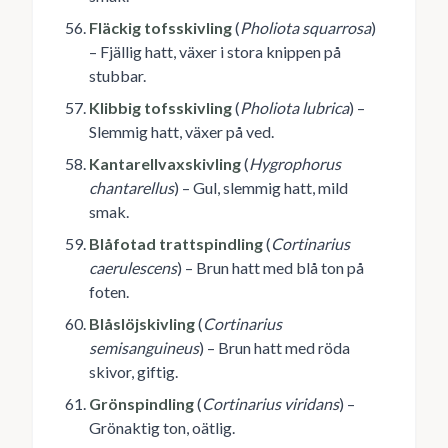
Fläckig tofsskivling
(
Pholiota squarrosa
)
– Fjällig hatt, växer i stora knippen på
stubbar.
Klibbig tofsskivling
(
Pholiota lubrica
) –
Slemmig hatt, växer på ved.
Kantarellvaxskivling
(
Hygrophorus
chantarellus
) – Gul, slemmig hatt, mild
smak.
Blåfotad trattspindling
(
Cortinarius
caerulescens
) – Brun hatt med blå ton på
foten.
Blåslöjskivling
(
Cortinarius
semisanguineus
) – Brun hatt med röda
skivor, giftig.
Grönspindling
(
Cortinarius viridans
) –
Grönaktig ton, oätlig.