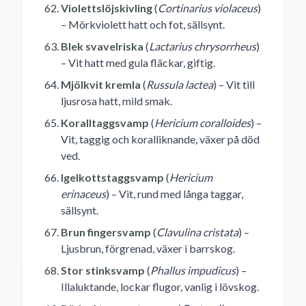
Violettslöjskivling
(
Cortinarius violaceus
)
– Mörkviolett hatt och fot, sällsynt.
Blek svavelriska
(
Lactarius chrysorrheus
)
– Vit hatt med gula fläckar, giftig.
Mjölkvit kremla
(
Russula lactea
) – Vit till
ljusrosa hatt, mild smak.
Koralltaggsvamp
(
Hericium coralloides
) –
Vit, taggig och koralliknande, växer på död
ved.
Igelkottstaggsvamp
(
Hericium
erinaceus
) – Vit, rund med långa taggar,
sällsynt.
Brun fingersvamp
(
Clavulina cristata
) –
Ljusbrun, förgrenad, växer i barrskog.
Stor stinksvamp
(
Phallus impudicus
) –
Illaluktande, lockar flugor, vanlig i lövskog.