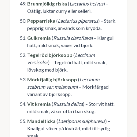
Brunmjölkig riska
(
Lactarius helvus
) –
Oätlig, luktar curry eller selleri.
Pepparriska
(
Lactarius piperatus
) – Stark,
pepprig smak, används som krydda.
Gulkremla
(
Russula claroflava
) – Klar gul
hatt, mild smak, växer vid björk.
Tegelröd björksopp
(
Leccinum
versicolor
) – Tegelröd hatt, mild smak,
lövskog med björk.
Mörkfjällig björksopp
(
Leccinum
scabrum var. melaneum
) – Mörkfärgad
variant av björksopp.
Vit kremla
(
Russula delica
) – Stor vit hatt,
mild smak, växer ofta i barrskog.
Mandelticka
(
Laetiporus sulphureus
) –
Knallgul, växer på lövträd, mild till syrlig
smak.