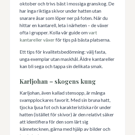
oktober och trivs bäst i mossiga granskog. De
har inga riktiga skivor under hatten utan
snarare åsar som löper ner på foten. När du
hittar en kantarell, leta i närheten – de växer
ofta i grupper. Kolla vår guide om
vart
kantareller växer
för tips på bästa platserna.
Ett tips för kvalitetsbedömning: välj fasta,
unga exemplar utan maskhål. Äldre kantareller
kan bli sega och tappa sin delikata smak.
Karljohan – skogens kung
Karljohan, även kallad stensopp, är många
svampplockares favorit. Med sin bruna hatt,
tjocka ljusa fot och karakteristiska rör under
hatten (istället för skivor) är den relativt säker
att identifiera för den som lärt sig
kännetecknen, gärna med hjälp av bilder och