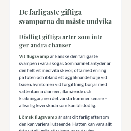
De farligaste giftiga
svamparna du måste undvika
Dödligt giftiga arter som inte
ger andra chanser
Vit flugsvamp
är kanske den farligaste
svampen i våra skogar. Som namnet antyder är
den helt vit med vita skivor, ofta med en ring
på foten och ibland ett äggliknande hölje vid
basen. Symtomen vid förgiftning börjar med
vattentunna diarréer, illamående och
kräkningar, men det värsta kommer senare –
allvarlig leverskada som kan bli dödlig.
Lömsk flugsvamp
är särskilt farlig eftersom
den kan variera i utseende. Hatten kan vara allt
från vit till grön eller brun, men de vita