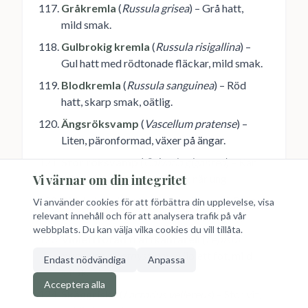
Gråkremla
(
Russula grisea
) – Grå hatt,
mild smak.
Gulbrokig kremla
(
Russula risigallina
) –
Gul hatt med rödtonade fläckar, mild smak.
Blodkremla
(
Russula sanguinea
) – Röd
hatt, skarp smak, oätlig.
Ängsröksvamp
(
Vascellum pratense
) –
Liten, päronformad, växer på ängar.
Stor röksvamp
(
Calvatia gigantea
) – Kan
Vi värnar om din integritet
bli stor som en fotboll, ätlig när ung.
Björkriska
(
Lactarius torminosus
) – Rosa
Vi använder cookies för att förbättra din upplevelse, visa
relevant innehåll och för att analysera trafik på vår
hatt med hårig kant, skarp smak, oätlig.
webbplats. Du kan välja vilka cookies du vill tillåta.
Violettfotad trattkantarell
(
Lepista
nuda var. amethystina
) – Violett fot, mild
Endast nödvändiga
Anpassa
smak.
Acceptera alla
Skäggriska
(
Lactarius vellereus
) – Stor vit,