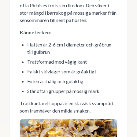
ofta förbises trots sin rikedom. Den växer i
stor mängd i barrskog på mossiga marker från
sensommaren till sent på hösten.
Kännetecken:
Hatten är 2-6 cm i diameter och gråbrun
till gulbrun
Trattformad med vågig kant
Falskt skivlager som är gråaktigt
Foten är ihålig och gulaktig
Står ofta i grupper på mossig mark
Trattkantarellsoppa är en klassisk svamprätt
som framhäver den milda smaken.