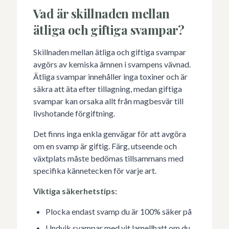
Vad är skillnaden mellan
ätliga och giftiga svampar?
Skillnaden mellan ätliga och giftiga svampar
avgörs av kemiska ämnen i svampens vävnad.
Ätliga svampar innehåller inga toxiner och är
säkra att äta efter tillagning, medan giftiga
svampar kan orsaka allt från magbesvär till
livshotande förgiftning.
Det finns inga enkla genvägar för att avgöra
om en svamp är giftig. Färg, utseende och
växtplats måste bedömas tillsammans med
specifika kännetecken för varje art.
Viktiga säkerhetstips:
Plocka endast svamp du är 100% säker på
Undvik svampar med vit lamellhatt om du