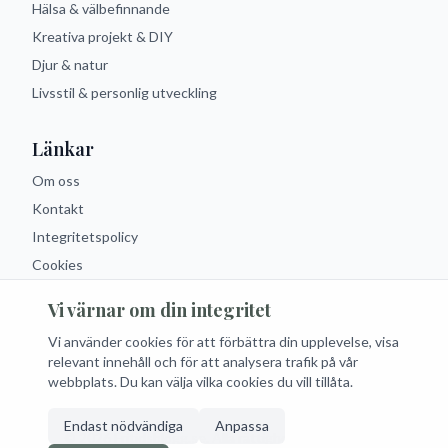
Hälsa & välbefinnande
Kreativa projekt & DIY
Djur & natur
Livsstil & personlig utveckling
Länkar
Om oss
Kontakt
Integritetspolicy
Cookies
Vi värnar om din integritet
Följ oss
Vi använder cookies för att förbättra din upplevelse, visa
Facebook
Instagram
Twitter
RSS
relevant innehåll och för att analysera trafik på vår
webbplats. Du kan välja vilka cookies du vill tillåta.
Endast nödvändiga
Anpassa
© 2026 Fritidsblogg.se. Alla rättigheter förbehållna.