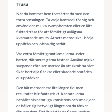
trasa
När du kommer hem fortsätter du med den
torra rensningen. Ta varje kantarell för sig och
använd den mjuka svampborsten eller en lätt
fuktad trasa för att försiktigt avlägsna
kvarvarande smuts. Arbeta metodiskt - börja
uppifrån och jobba dig nedåt.
Var extra försiktig runt lamellerna under
hatten, där smuts gärna fastnar. Använd mjuka,
svepande rörelser snarare än att skrubba hårt.
Skär bort alla fläckar eller skadade områden
du upptäcker.
Den här metoden tar lite längre tid, men
resultatet blir fantastiskt. Kantarellerna
behåller sin naturliga konsistens och smak, och
de håller sig betydligt längre om du tänker
förvara dem. Det är därför de flesta kockar