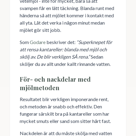
vetemjöl - inte för mycket, bara så att
svampen får en lätt täckning. Blanda runt med
händerna så att mjölet kommer i kontakt med
all yta. Låt det verka i någon minut medan
mjölet gör sitt jobb.
Som
Godare
beskriver det:
“Superknepet för
att rensa kantareller: blanda med mjöl och
skölj av. De blir verkligen SÅ rena.”
Sedan
sköljer du av allt under kallt rinnande vatten.
För- och nackdelar med
mjölmetoden
Resultatet blir verkligen imponerande rent,
och metoden är snabb och effektiv. Den
fungerar särskilt bra på kantareller som har
mycket smuts eller sand som sitter hårt fast.
Nackdelen är att du måste skölja med vatten