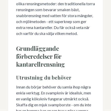
olika rensningsmetoder: den traditionella torra
rensningen som bevarar smaken bäst,
snabbrensning med vatten för stora mängder,
och mjölmetoden - ett superknep som ger
extra rena kantareller. Du får också veta när
och varför du ska välja vilken metod.
Grundläggande
förberedelser för
kantarellrensning
Utrustning du behöver
Innan du börjar behöver du samla ihop några
enkla verktyg. En svampkniv är idealisk, men
en vanlig kökskniv fungerar utmärkt också.
Skaffa dig en mjuk svampborste - om du inte
har en hemma kan en ren trasa göra samma