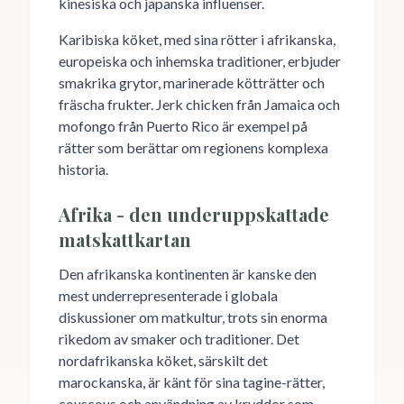
kinesiska och japanska influenser.
Karibiska köket, med sina rötter i afrikanska,
europeiska och inhemska traditioner, erbjuder
smakrika grytor, marinerade kötträtter och
fräscha frukter. Jerk chicken från Jamaica och
mofongo från Puerto Rico är exempel på
rätter som berättar om regionens komplexa
historia.
Afrika - den underuppskattade
matskattkartan
Den afrikanska kontinenten är kanske den
mest underrepresenterade i globala
diskussioner om matkultur, trots sin enorma
rikedom av smaker och traditioner. Det
nordafrikanska köket, särskilt det
marockanska, är känt för sina tagine-rätter,
couscous och användning av kryddor som