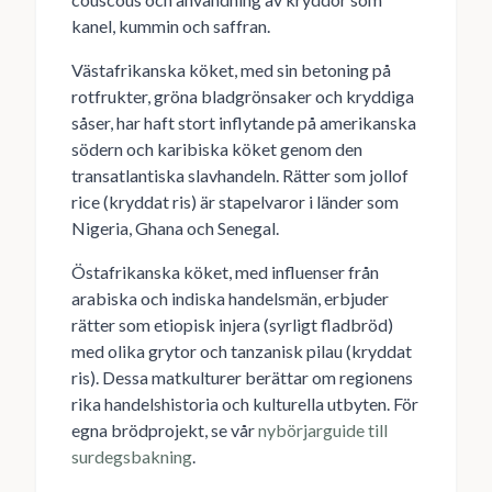
kanel, kummin och saffran.
Västafrikanska köket, med sin betoning på
rotfrukter, gröna bladgrönsaker och kryddiga
såser, har haft stort inflytande på amerikanska
södern och karibiska köket genom den
transatlantiska slavhandeln. Rätter som jollof
rice (kryddat ris) är stapelvaror i länder som
Nigeria, Ghana och Senegal.
Östafrikanska köket, med influenser från
arabiska och indiska handelsmän, erbjuder
rätter som etiopisk injera (syrligt fladbröd)
med olika grytor och tanzanisk pilau (kryddat
ris). Dessa matkulturer berättar om regionens
rika handelshistoria och kulturella utbyten. För
egna brödprojekt, se vår
nybörjarguide till
surdegsbakning
.