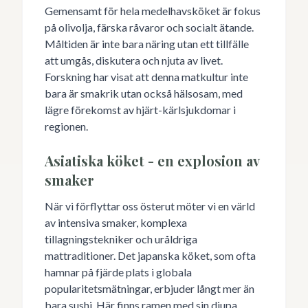
Gemensamt för hela medelhavsköket är fokus
på olivolja, färska råvaror och socialt ätande.
Måltiden är inte bara näring utan ett tillfälle
att umgås, diskutera och njuta av livet.
Forskning har visat att denna matkultur inte
bara är smakrik utan också hälsosam, med
lägre förekomst av hjärt-kärlsjukdomar i
regionen.
Asiatiska köket - en explosion av
smaker
När vi förflyttar oss österut möter vi en värld
av intensiva smaker, komplexa
tillagningstekniker och uråldriga
mattraditioner. Det japanska köket, som ofta
hamnar på fjärde plats i globala
popularitetsmätningar, erbjuder långt mer än
bara sushi. Här finns ramen med sin djupa,