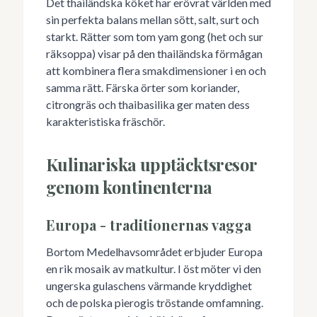
Det thailändska köket har erövrat världen med
sin perfekta balans mellan sött, salt, surt och
starkt. Rätter som tom yam gong (het och sur
räksoppa) visar på den thailändska förmågan
att kombinera flera smakdimensioner i en och
samma rätt. Färska örter som koriander,
citrongräs och thaibasilika ger maten dess
karakteristiska fräschör.
Kulinariska upptäcktsresor
genom kontinenterna
Europa - traditionernas vagga
Bortom Medelhavsområdet erbjuder Europa
en rik mosaik av matkultur. I öst möter vi den
ungerska gulaschens värmande kryddighet
och de polska pierogis tröstande omfamning.