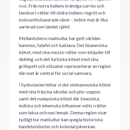
mat
. Från norra Indiens krämiga curries och
tandoori-rätter till södra Indiens risgröt och
kokosnötsbaserade såser – indisk mat är lika
varierad som landet självt.
Mellanösterns matkultur har gett världen
hummus, falafel och baklava. Det libanesiska
köket, med sina mezze-rätter som inbjuder till
delning, och det turkiska köket med sina
grillspett och sötsaker representerar en region
där mat är central för social samvaro.
I Sydostasien hittar vi det vietnamesiska köket
med sina fräscha vårullar och pho-soppor,
samt det malaysiska köket där kinesiska,
indiska och inhemska influenser möts i rätter
som laksa och nasi lemak. Denna region visar
tydligt hur matkultur kan spegla historiska
handelsmönster och kolonial påverkan.