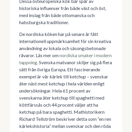
Dessa östeuropeiska kök bär spår av
historiska influenser från både väst och öst,
med inslag från både ottomanska och
habsburgska traditioner.
De nordiska köken har på senare år fått
internationell uppmärksamhet för sin kreativa
användning av lokala och säsongsbetonade
råvaror. Läs mer om
nordiska smaker i modern
tappning
. Svenska matvanor skiljer sig på flera
sätt från övriga Europa. Ett fascinerande
exempel är vår kärlek till ketchup – svenskar
äter näst mest ketchup i hela världen enligt
undersökningar. Hela 61 procent av
svenskarna äter ketchup till spaghetti med
köttfärssås och 44 procent väljer att ha
ketchup på bara spaghetti. Mathistorikern
Richard Tellström beskriver detta som “en ren
kärlekshistoria” mellan svenskar och den röda