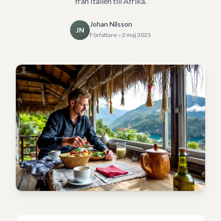
från Italien till Afrika.
Johan Nilsson
JN
•
Författare
2 maj 2025