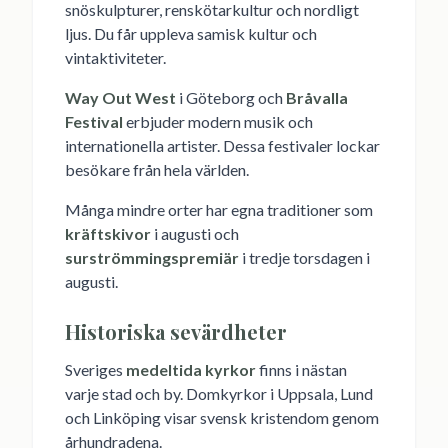
snöskulpturer, renskötarkultur och nordligt
ljus. Du får uppleva samisk kultur och
vintaktiviteter.
Way Out West
i Göteborg och
Bråvalla
Festival
erbjuder modern musik och
internationella artister. Dessa festivaler lockar
besökare från hela världen.
Många mindre orter har egna traditioner som
kräftskivor
i augusti och
surströmmingspremiär
i tredje torsdagen i
augusti.
Historiska sevärdheter
Sveriges
medeltida kyrkor
finns i nästan
varje stad och by. Domkyrkor i Uppsala, Lund
och Linköping visar svensk kristendom genom
århundradena.