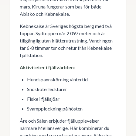
mars. Kiruna fungerar som bas för både
Abisko och Kebnekaise.
Kebnekaise är Sveriges högsta berg med två
toppar. Sydtoppen når 2 097 meter och är
tillgänglig utan klätterutrustning. Vandringen
tar 6-8 timmar tur och retur från Kebnekaise
fjällstation.
Aktiviteter i fjällvärlden:
Hundspannskörning vintertid
Snöskoterledsturer
Fiske i fjällsjöar
Svampplockning på hösten
Åre och Sälen erbjuder fjällupplevelser
närmare Mellansverige. Här kombinerar du
vandring med spa och restauranger. Sälen har