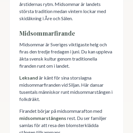
årstidernas rytm. Midsommar är landets
största tradition medan vintern lockar med
skidåkning i Åre och Sälen.
Midsommarfirande
Midsommar är Sveriges viktigaste helg och
firas den tredje fredagen i juni. Du kan uppleva
äkta svensk kultur genom traditionella
firanden runt om i landet.
Leksand
är känt för sina storslagna
midsommarfiranden vid Siljan. Här dansar
tusentals människor runt midsommarstången i
folkdräkt.
Firandet börjar på midsommarafton med
midsommarstångens
rest. Du ser familjer
samlas för att resa den blomsterklädda
stången tillsammans.