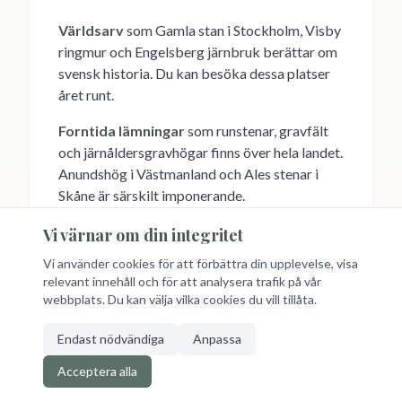
Världsarv
som Gamla stan i Stockholm, Visby
ringmur och Engelsberg järnbruk berättar om
svensk historia. Du kan besöka dessa platser
året runt.
Forntida lämningar
som runstenar, gravfält
och järnåldersgravhögar finns över hela landet.
Anundshög i Västmanland och Ales stenar i
Skåne är särskilt imponerande.
Kungliga slott
som Drottningholm, Gripsholm
Vi värnar om din integritet
och Vadstena slott visar svensk kungahistoria.
Vi använder cookies för att förbättra din upplevelse, visa
Många erbjuder guidade turer och
relevant innehåll och för att analysera trafik på vår
utställningar.
webbplats. Du kan välja vilka cookies du vill tillåta.
Hembygdsgårdar
och
friluftsmuseer
som
Endast nödvändiga
Anpassa
Skansen i Stockholm och Kulturen i Lund visar
Acceptera alla
hur svenskar levde förr. Du kan se traditionella
hantverksyrken och gamla byggnader.