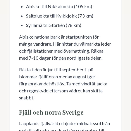
Abisko till Nikkaluokta (105 km)
Saltoluokta till Kvikkjokk (73 km)
Syrlarna till Storlien (78 km)
Abisko nationalpark är startpunkten för
många vandrare. Här hittar du välmärkta leder
och fjällstationer med övernattning. Räkna
med 7-10 dagar för den nordligaste delen.
Bästa tiden är juni till september. I juli
blommar fjällfloran medan augusti ger
färgsprakande höstlöv. Ta med vindtät jacka
och regnskydd eftersom vädret kan skifta
snabbt.
Fjäll och norra Sverige
Lapplands fjällvärld erbjuder midnattssol från
maj till juli och norrsken från september till