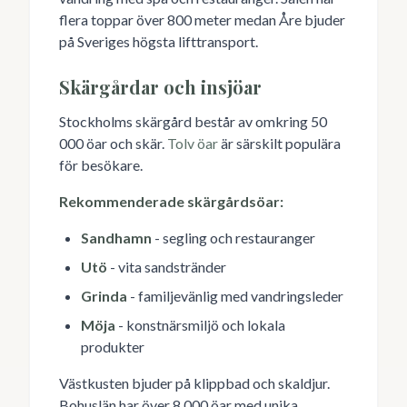
flera toppar över 800 meter medan Åre bjuder
på Sveriges högsta lifttransport.
Skärgårdar och insjöar
Stockholms skärgård består av omkring 50
000 öar och skär.
Tolv öar
är särskilt populära
för besökare.
Rekommenderade skärgårdsöar:
Sandhamn
- segling och restauranger
Utö
- vita sandstränder
Grinda
- familjevänlig med vandringsleder
Möja
- konstnärsmiljö och lokala
produkter
Västkusten bjuder på klippbad och skaldjur.
Bohuslän har över 8 000 öar med unika