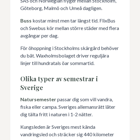
SAS och Norwegian flyger mellan Stockholm,
Göteborg, Malmö och Umeå dagligen.
Buss
kostar minst men tar längst tid. FlixBus
och Swebus kör mellan större städer med flera
avgångar per dag.
För öhoppning i Stockholms skärgård behöver
du båt. Waxholmsbolaget driver reguljära
linjer till hundratals öar sommartid.
Olika typer av semestrar i
Sverige
Natursemester
passar dig som vill vandra,
fiska eller campa. Sveriges allemansrätt låter
dig tälta fritt i naturen i 1-2 nätter.
Kungsleden är Sveriges mest kända
vandringsled och sträcker sig 440 kilometer