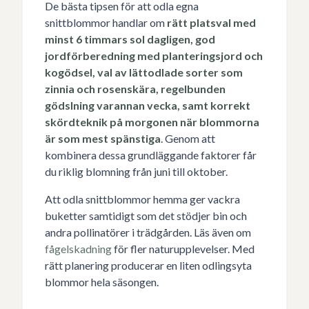
De bästa tipsen för att odla egna
snittblommor handlar om
rätt platsval med
minst 6 timmars sol dagligen, god
jordförberedning med planteringsjord och
kogödsel, val av lättodlade sorter som
zinnia och rosenskära, regelbunden
gödslning varannan vecka, samt korrekt
skördteknik på morgonen när blommorna
är som mest spänstiga
. Genom att
kombinera dessa grundläggande faktorer får
du riklig blomning från juni till oktober.
Att odla snittblommor hemma ger vackra
buketter samtidigt som det stödjer bin och
andra pollinatörer i trädgården. Läs även om
fågelskadning
för fler naturupplevelser. Med
rätt planering producerar en liten odlingsyta
blommor hela säsongen.