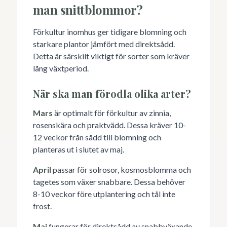
man snittblommor?
Förkultur inomhus ger tidigare blomning och
starkare plantor jämfört med direktsådd.
Detta är särskilt viktigt för sorter som kräver
lång växtperiod.
När ska man förodla olika arter?
Mars
är optimalt för förkultur av zinnia,
rosenskära och praktvädd. Dessa kräver 10-
12 veckor från sådd till blomning och
planteras ut i slutet av maj.
April
passar för solrosor, kosmosblomma och
tagetes som växer snabbare. Dessa behöver
8-10 veckor före utplantering och tål inte
frost.
Maj
fungerar för direktsådd av snabbväxande