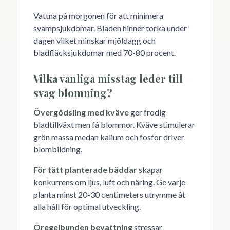
Vattna på morgonen för att minimera
svampsjukdomar. Bladen hinner torka under
dagen vilket minskar mjöldagg och
bladfläcksjukdomar med 70-80 procent.
Vilka vanliga misstag leder till
svag blomning?
Övergödsling med kväve
ger frodig
bladtillväxt men få blommor. Kväve stimulerar
grön massa medan kalium och fosfor driver
blombildning.
För tätt planterade bäddar
skapar
konkurrens om ljus, luft och näring. Ge varje
planta minst 20-30 centimeters utrymme åt
alla håll för optimal utveckling.
Oregelbunden bevattning
stressar