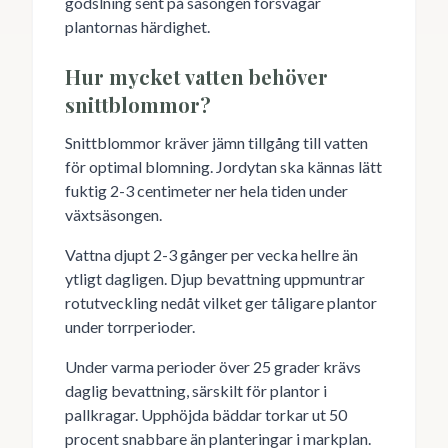
gödslning sent på säsongen försvagar
plantornas härdighet.
Hur mycket vatten behöver
snittblommor?
Snittblommor kräver jämn tillgång till vatten
för optimal blomning. Jordytan ska kännas lätt
fuktig 2-3 centimeter ner hela tiden under
växtsäsongen.
Vattna djupt 2-3 gånger per vecka hellre än
ytligt dagligen. Djup bevattning uppmuntrar
rotutveckling nedåt vilket ger tåligare plantor
under torrperioder.
Under varma perioder över 25 grader krävs
daglig bevattning, särskilt för plantor i
pallkragar. Upphöjda bäddar torkar ut 50
procent snabbare än planteringar i markplan.