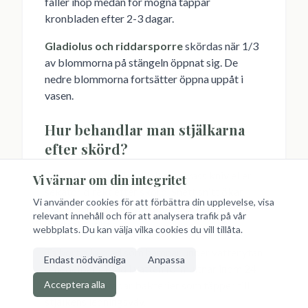
faller ihop medan för mogna tappar
kronbladen efter 2-3 dagar.
Gladiolus och riddarsporre
skördas när 1/3
av blommorna på stängeln öppnat sig. De
nedre blommorna fortsätter öppna uppåt i
vasen.
Hur behandlar man stjälkarna
efter skörd?
Skär stjälkarna diagonalt med vass kniv eller
Vi värnar om din integritet
sekatör direkt efter skörd. Snett snitt ökar
Vi använder cookies för att förbättra din upplevelse, visa
vattenupptaget med 30-40 procent jämfört
relevant innehåll och för att analysera trafik på vår
med rakt snitt.
webbplats. Du kan välja vilka cookies du vill tillåta.
Ta bort alla blad som hamnar under vattenytan
Endast nödvändiga
Anpassa
omedelbart. Blad i vatten förmultnar inom 24
Acceptera alla
timmar och skapar bakterier som täpper till
stjälkens ledningsväv.