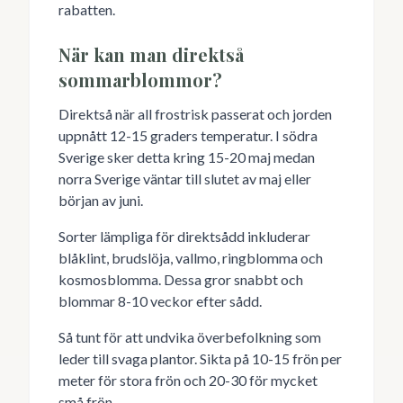
rabatten.
När kan man direktså
sommarblommor?
Direktså när all frostrisk passerat och jorden
uppnått 12-15 graders temperatur. I södra
Sverige sker detta kring 15-20 maj medan
norra Sverige väntar till slutet av maj eller
början av juni.
Sorter lämpliga för direktsådd inkluderar
blåklint, brudslöja, vallmo, ringblomma och
kosmosblomma. Dessa gror snabbt och
blommar 8-10 veckor efter sådd.
Så tunt för att undvika överbefolkning som
leder till svaga plantor. Sikta på 10-15 frön per
meter för stora frön och 20-30 för mycket
små frön.