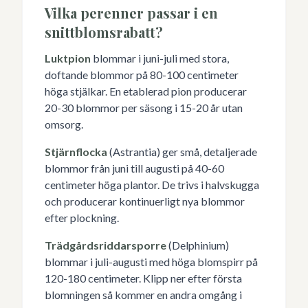
Vilka perenner passar i en
snittblomsrabatt?
Luktpion
blommar i juni-juli med stora,
doftande blommor på 80-100 centimeter
höga stjälkar. En etablerad pion producerar
20-30 blommor per säsong i 15-20 år utan
omsorg.
Stjärnflocka
(Astrantia) ger små, detaljerade
blommor från juni till augusti på 40-60
centimeter höga plantor. De trivs i halvskugga
och producerar kontinuerligt nya blommor
efter plockning.
Trädgårdsriddarsporre
(Delphinium)
blommar i juli-augusti med höga blomspirr på
120-180 centimeter. Klipp ner efter första
blomningen så kommer en andra omgång i