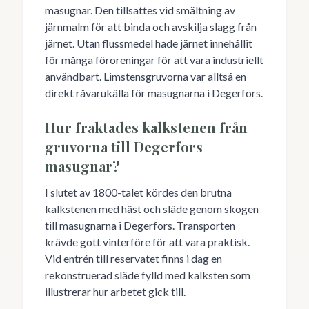
masugnar. Den tillsattes vid smältning av
järnmalm för att binda och avskilja slagg från
järnet. Utan flussmedel hade järnet innehållit
för många föroreningar för att vara industriellt
användbart. Limstensgruvorna var alltså en
direkt råvarukälla för masugnarna i Degerfors.
Hur fraktades kalkstenen från
gruvorna till Degerfors
masugnar?
I slutet av 1800-talet kördes den brutna
kalkstenen med häst och släde genom skogen
till masugnarna i Degerfors. Transporten
krävde gott vinterföre för att vara praktisk.
Vid entrén till reservatet finns i dag en
rekonstruerad släde fylld med kalksten som
illustrerar hur arbetet gick till.