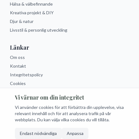
Hälsa & välbefinnande
Kreativa projekt & DIY
Djur & natur
Livsstil & personlig utveckling
Länkar
Om oss
Kontakt
Integritetspolicy
Cookies
Vi värnar om din integritet
Följ oss
Vi använder cookies för att förbättra din upplevelse, visa
Facebook
Instagram
Twitter
RSS
relevant innehåll och för att analysera trafik på vår
webbplats. Du kan välja vilka cookies du vill tillåta.
Endast nödvändiga
Anpassa
© 2026 Fritidsblogg.se. Alla rättigheter förbehållna.