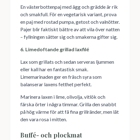
En västerbottenpaj med ägg och grädde är rik
och smakfull. För en vegetarisk variant, prova
en paj med rostad pumpa, getost och valnötter.
Pajer blir faktiskt bättre av att vila över natten
– fyllningen sätter sig och smakerna gifter sig.
6. Limedoftande grillad laxfilé
Lax som grillats och sedan serveras ljummen
eller kall har en fantastisk smak.
Limemarinaden ger en fräsch syra som
balanserar laxens fetthet perfekt.
Marinera laxen i lime, olivolja, vitlök och
färska örter i några timmar. Grilla den snabbt
på hög värme för att få fina grillränder, men låt
den vara rosa i mitten.
Buffé- och plockmat