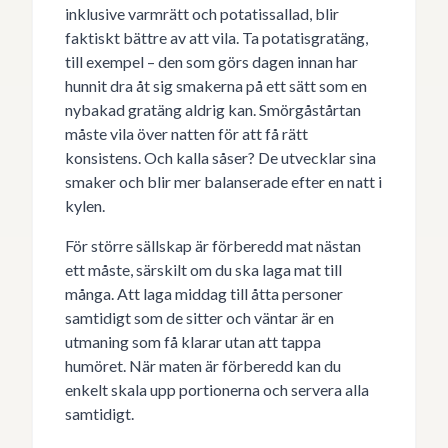
inklusive varmrätt och potatissallad, blir
faktiskt bättre av att vila. Ta potatisgratäng,
till exempel – den som görs dagen innan har
hunnit dra åt sig smakerna på ett sätt som en
nybakad gratäng aldrig kan. Smörgåstårtan
måste vila över natten för att få rätt
konsistens. Och kalla såser? De utvecklar sina
smaker och blir mer balanserade efter en natt i
kylen.
För större sällskap är förberedd mat nästan
ett måste, särskilt om du ska laga mat till
många. Att laga middag till åtta personer
samtidigt som de sitter och väntar är en
utmaning som få klarar utan att tappa
humöret. När maten är förberedd kan du
enkelt skala upp portionerna och servera alla
samtidigt.