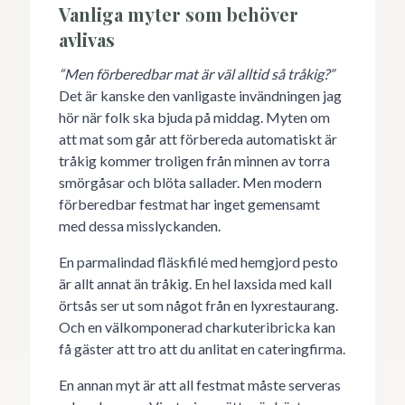
Vanliga myter som behöver
avlivas
“Men förberedbar mat är väl alltid så tråkig?”
Det är kanske den vanligaste invändningen jag
hör när folk ska bjuda på middag. Myten om
att mat som går att förbereda automatiskt är
tråkig kommer troligen från minnen av torra
smörgåsar och blöta sallader. Men modern
förberedbar festmat har inget gemensamt
med dessa misslyckanden.
En parmalindad fläskfilé med hemgjord pesto
är allt annat än tråkig. En hel laxsida med kall
örtsås ser ut som något från en lyxrestaurang.
Och en välkomponerad charkuteribricka kan
få gäster att tro att du anlitat en cateringfirma.
En annan myt är att all festmat måste serveras