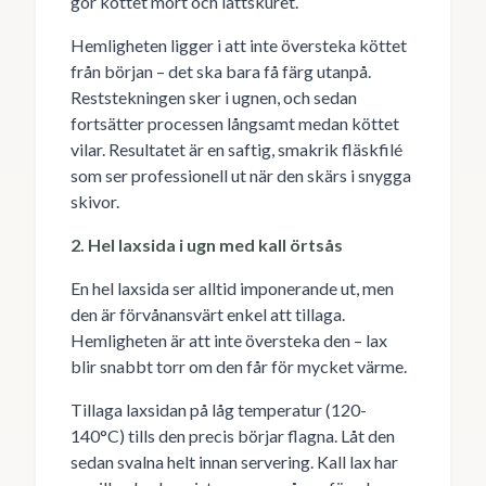
gör köttet mört och lättskuret.
Hemligheten ligger i att inte översteka köttet
från början – det ska bara få färg utanpå.
Reststekningen sker i ugnen, och sedan
fortsätter processen långsamt medan köttet
vilar. Resultatet är en saftig, smakrik fläskfilé
som ser professionell ut när den skärs i snygga
skivor.
2. Hel laxsida i ugn med kall örtsås
En hel laxsida ser alltid imponerande ut, men
den är förvånansvärt enkel att tillaga.
Hemligheten är att inte översteka den – lax
blir snabbt torr om den får för mycket värme.
Tillaga laxsidan på låg temperatur (120-
140°C) tills den precis börjar flagna. Låt den
sedan svalna helt innan servering. Kall lax har