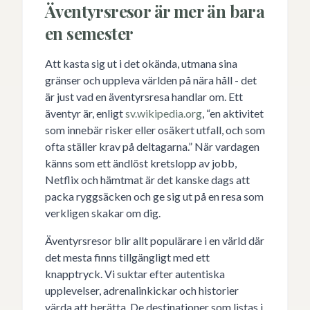
Äventyrsresor är mer än bara
en semester
Att kasta sig ut i det okända, utmana sina
gränser och uppleva världen på nära håll - det
är just vad en äventyrsresa handlar om. Ett
äventyr är, enligt
sv.wikipedia.org
, “en aktivitet
som innebär risker eller osäkert utfall, och som
ofta ställer krav på deltagarna.” När vardagen
känns som ett ändlöst kretslopp av jobb,
Netflix och hämtmat är det kanske dags att
packa ryggsäcken och ge sig ut på en resa som
verkligen skakar om dig.
Äventyrsresor blir allt populärare i en värld där
det mesta finns tillgängligt med ett
knapptryck. Vi suktar efter autentiska
upplevelser, adrenalinkickar och historier
värda att berätta. De destinationer som listas i