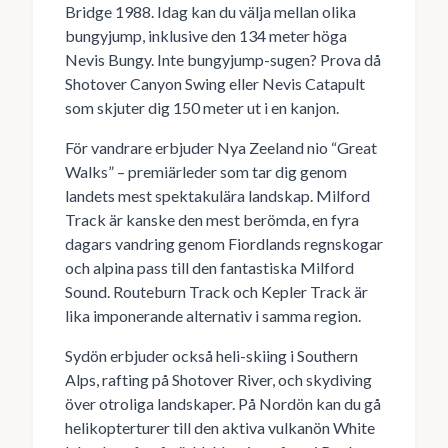
Bridge 1988. Idag kan du välja mellan olika
bungyjump, inklusive den 134 meter höga
Nevis Bungy. Inte bungyjump-sugen? Prova då
Shotover Canyon Swing eller Nevis Catapult
som skjuter dig 150 meter ut i en kanjon.
För vandrare erbjuder Nya Zeeland nio “Great
Walks” – premiärleder som tar dig genom
landets mest spektakulära landskap. Milford
Track är kanske den mest berömda, en fyra
dagars vandring genom Fiordlands regnskogar
och alpina pass till den fantastiska Milford
Sound. Routeburn Track och Kepler Track är
lika imponerande alternativ i samma region.
Sydön erbjuder också heli-skiing i Southern
Alps, rafting på Shotover River, och skydiving
över otroliga landskaper. På Nordön kan du gå
helikopterturer till den aktiva vulkanön White