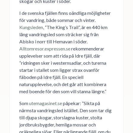
skogar och kuster i söder.
I de svenska fjällen finns oändliga möjligheter
för vandring, både sommar och vinter.
Kungsleden
, “The King’s Trail”, är en 440 km
lång vandringsled som sträcker sig från
Abisko i norr till Hemavan i söder.
Alltomresor.expressen.se
rekommenderar
upplevelser som att rida på Idre fjäll, där
“ridningen sker i westernsadlar, och turerna
startar i stallet som ligger strax ovanför
fäboden på Idre fjäll. En speciell
naturupplevelse, och det går att kombinera
med boende för den som vill stanna längre.”
Som
utemagasinet.se
påpekar: “Sikta på
närmsta vandringsled istället. Den som tar dig
till djupa skogar, storslagna kuster, stolta
jordbruksbygder, hemliga mossar och
oräkneliga sjöar. Eller närliggande fjäll, om du