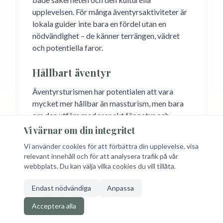
upplevelsen. För många äventyrsaktiviteter är
lokala guider inte bara en fördel utan en
nödvändighet – de känner terrängen, vädret
och potentiella faror.
Hållbart äventyr
Äventyrsturismen har potentialen att vara
mycket mer hållbar än massturism, men bara
om den utförs med respekt för natur och
lokalsamhällen. Följ principen “leave no trace”
Vi värnar om din integritet
(lämna inga spår), stöd lokala företag, och
Vi använder cookies för att förbättra din upplevelse, visa
respektera kulturella sedvänjor.
relevant innehåll och för att analysera trafik på vår
webbplats. Du kan välja vilka cookies du vill tillåta.
Många destinationer har problem med
överturism, även på äventyrsleder. Överväg att
Endast nödvändiga
Anpassa
resa under lågsäsong eller att utforska mindre
Acceptera alla
kända alternativ till de mest populära rutterna.