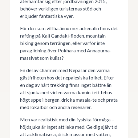
återhämtar sig efter jordbävningen 2015,
behöver verkligen turisternas stöd och
erbjuder fantastiska vyer.
För den som vill ha ännu mer adrenalin finns det
rafting på Kali Gandaki-floden, mountain
biking genom terrängen, eller varför inte
paraglidning över Pokhara med Annapurna-
massivet som kuliss?
En del av charmen med Nepal är den varma
gästfriheten hos det nepalesiska folket. Efter
en dag av hårt trekking finns inget bättre än
att sjunka ned vid en varma kamin i ett tehus
högt uppe i bergen, dricka masala-te och prata
med lokalbor och andra resenärer.
Men var realistisk med din fysiska förmåga –
höjdsjuka är inget att leka med. Ge dig själv tid
att acklimatisera, drick massor med vatten,