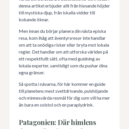
denna artikel erbjuder allt från hisnande höjder
till mystiska djup, från iskalla vidder till
kokande öknar.
Men innan du börjar planera din nästa episka
resa, kom ihåg att äventyrsresor inte handlar
om att ta onödiga risker eller bryta mot lokala
regler. Det handlar om att utforska världen på
ett respektfullt sätt, ofta med guidning av
lokala experter, samtidigt som du pushar dina
egna gränser.
Så spotta i nävarna, för här kommer en guide
till planetens mest svettdrivande, pulshöjande
och minnesvärda resmål för dig som vill ha mer
än bara en solstol och en paraplydrink.
Patagonien: Där himlens