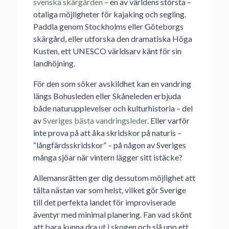
svenska skärgården
– en av världens största –
otaliga möjligheter för kajaking och segling.
Paddla genom Stockholms eller Göteborgs
skärgård, eller utforska den dramatiska Höga
Kusten, ett UNESCO världsarv känt för sin
landhöjning.
För den som söker avskildhet kan en vandring
längs Bohusleden eller Skåneleden erbjuda
både naturupplevelser och kulturhistoria – del
av
Sveriges bästa vandringsleder
. Eller varför
inte prova på att åka skridskor på naturis –
“långfärdsskridskor” – på någon av Sveriges
många sjöar när vintern lägger sitt istäcke?
Allemansrätten ger dig dessutom möjlighet att
tälta nästan var som helst, vilket gör Sverige
till det perfekta landet för improviserade
äventyr med minimal planering. Fan vad skönt
att bara kunna dra ut i skogen och slå upp ett