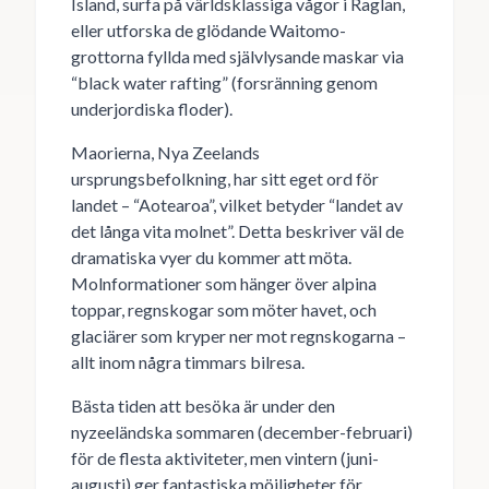
Island, surfa på världsklassiga vågor i Raglan,
eller utforska de glödande Waitomo-
grottorna fyllda med självlysande maskar via
“black water rafting” (forsränning genom
underjordiska floder).
Maorierna, Nya Zeelands
ursprungsbefolkning, har sitt eget ord för
landet – “Aotearoa”, vilket betyder “landet av
det långa vita molnet”. Detta beskriver väl de
dramatiska vyer du kommer att möta.
Molnformationer som hänger över alpina
toppar, regnskogar som möter havet, och
glaciärer som kryper ner mot regnskogarna –
allt inom några timmars bilresa.
Bästa tiden att besöka är under den
nyzeeländska sommaren (december-februari)
för de flesta aktiviteter, men vintern (juni-
augusti) ger fantastiska möjligheter för