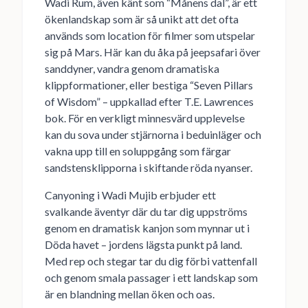
Wadi Rum, även känt som “Månens dal”, är ett
ökenlandskap som är så unikt att det ofta
används som location för filmer som utspelar
sig på Mars. Här kan du åka på jeepsafari över
sanddyner, vandra genom dramatiska
klippformationer, eller bestiga “Seven Pillars
of Wisdom” – uppkallad efter T.E. Lawrences
bok. För en verkligt minnesvärd upplevelse
kan du sova under stjärnorna i beduinläger och
vakna upp till en soluppgång som färgar
sandstensklipporna i skiftande röda nyanser.
Canyoning i Wadi Mujib erbjuder ett
svalkande äventyr där du tar dig uppströms
genom en dramatisk kanjon som mynnar ut i
Döda havet – jordens lägsta punkt på land.
Med rep och stegar tar du dig förbi vattenfall
och genom smala passager i ett landskap som
är en blandning mellan öken och oas.