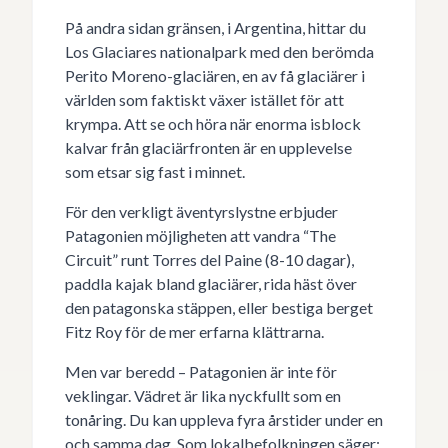
På andra sidan gränsen, i Argentina, hittar du
Los Glaciares nationalpark med den berömda
Perito Moreno-glaciären, en av få glaciärer i
världen som faktiskt växer istället för att
krympa. Att se och höra när enorma isblock
kalvar från glaciärfronten är en upplevelse
som etsar sig fast i minnet.
För den verkligt äventyrslystne erbjuder
Patagonien möjligheten att vandra “The
Circuit” runt Torres del Paine (8-10 dagar),
paddla kajak bland glaciärer, rida häst över
den patagonska stäppen, eller bestiga berget
Fitz Roy för de mer erfarna klättrarna.
Men var beredd – Patagonien är inte för
veklingar. Vädret är lika nyckfullt som en
tonåring. Du kan uppleva fyra årstider under en
och samma dag. Som lokalbefolkningen säger: