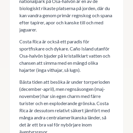
nationalpark på Osa-halvön är en av de
biologiskt rikaste platserna på jorden, där du
kan vandra genom primär regnskog och spana
efter tapirer, apor och kanske till och med
jaguarer.
Costa Rica är också ett paradis för
sportfiskare och dykare. Caño Island utanför
Osa-halvön bjuder på kristallklart vatten och
chansen att simma med en mängd olika
hajarter (inga vithajar, så lugn).
Bästa tiden att besöka är under torrperioden
(december-april), men regnsäsongen (maj-
november) har sin egen charm med färre
turister och en exploderande grönska. Costa
Rica är dessutom relativt säkert jämfört med
många andra centralamerikanska länder, så
det är ett bra val för nybörjare inom
äventyrsresor.