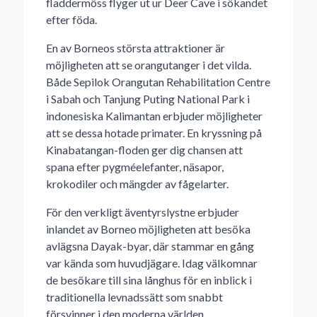
fladdermöss flyger ut ur Deer Cave i sökandet
efter föda.
En av Borneos största attraktioner är
möjligheten att se orangutanger i det vilda.
Både Sepilok Orangutan Rehabilitation Centre
i Sabah och Tanjung Puting National Park i
indonesiska Kalimantan erbjuder möjligheter
att se dessa hotade primater. En kryssning på
Kinabatangan-floden ger dig chansen att
spana efter pygméelefanter, näsapor,
krokodiler och mängder av fågelarter.
För den verkligt äventyrslystne erbjuder
inlandet av Borneo möjligheten att besöka
avlägsna Dayak-byar, där stammar en gång
var kända som huvudjägare. Idag välkomnar
de besökare till sina långhus för en inblick i
traditionella levnadssätt som snabbt
försvinner i den moderna världen.