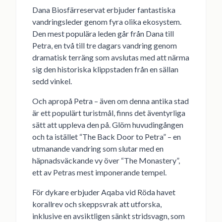
Dana Biosfärreservat erbjuder fantastiska
vandringsleder genom fyra olika ekosystem.
Den mest populära leden går från Dana till
Petra, en två till tre dagars vandring genom
dramatisk terräng som avslutas med att närma
sig den historiska klippstaden från en sällan
sedd vinkel.
Och apropå Petra – även om denna antika stad
är ett populärt turistmål, finns det äventyrliga
sätt att uppleva den på. Glöm huvudingången
och ta istället “The Back Door to Petra” – en
utmanande vandring som slutar med en
häpnadsväckande vy över “The Monastery”,
ett av Petras mest imponerande tempel.
För dykare erbjuder Aqaba vid Röda havet
korallrev och skeppsvrak att utforska,
inklusive en avsiktligen sänkt stridsvagn, som