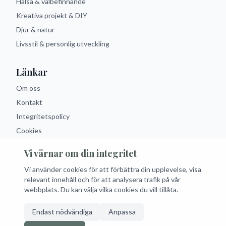
Hälsa & välbefinnande
Kreativa projekt & DIY
Djur & natur
Livsstil & personlig utveckling
Länkar
Om oss
Kontakt
Integritetspolicy
Cookies
Vi värnar om din integritet
Följ oss
Vi använder cookies för att förbättra din upplevelse, visa
Facebook
Instagram
Twitter
RSS
relevant innehåll och för att analysera trafik på vår
webbplats. Du kan välja vilka cookies du vill tillåta.
Endast nödvändiga
Anpassa
© 2026 Fritidsblogg.se. Alla rättigheter förbehållna.