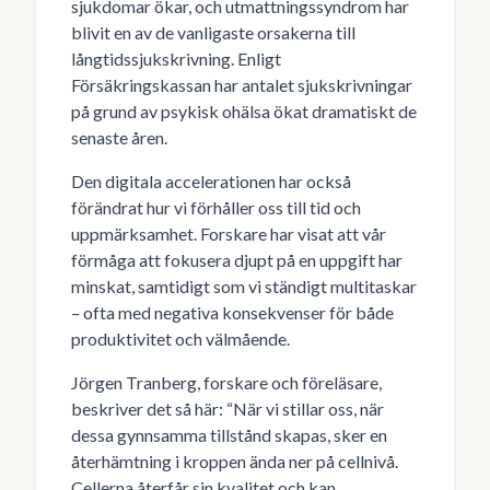
sjukdomar ökar, och utmattningssyndrom har
blivit en av de vanligaste orsakerna till
långtidssjukskrivning. Enligt
Försäkringskassan har antalet sjukskrivningar
på grund av psykisk ohälsa ökat dramatiskt de
senaste åren.
Den digitala accelerationen har också
förändrat hur vi förhåller oss till tid och
uppmärksamhet. Forskare har visat att vår
förmåga att fokusera djupt på en uppgift har
minskat, samtidigt som vi ständigt multitaskar
– ofta med negativa konsekvenser för både
produktivitet och välmående.
Jörgen Tranberg, forskare och föreläsare,
beskriver det så här: “När vi stillar oss, när
dessa gynnsamma tillstånd skapas, sker en
återhämtning i kroppen ända ner på cellnivå.
Cellerna återfår sin kvalitet och kan