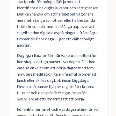
startpunkt för många. Börja med att
identifiera dina digitala vanor och sätt gränser.
Det kan handla om att ha telefonfria zoner i
hemmet, stänga av notiser eller ha bestämda
tider för sociala medier. Många upplever att
regelbundna digitala avgiftningar – från några
timmar till flera dagar – ger ett välbehövligt
andrum.
Dagliga ritualer för närvaro och reflektion
kan skapa viktiga pauser i vardagen. Det kan
vara så enkelt som att börja dagen med fem
minuters meditation, ta en mindful promenad i
lunch eller skriva dagbok innan läggdags.
Dessa små pauser hjälper dig att återkoppla
till nuet och dina prioriteringar.
Yoga för
nybörjare
är ett utmärkt sätt att börja.
Förenkla hemmet och vardagsrutiner
är ett
annat viktigt steg. Ett överfullt hem och en