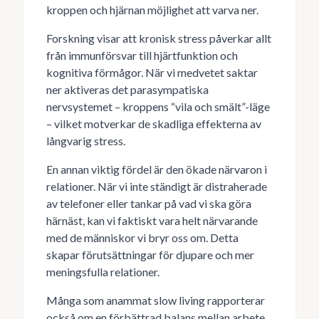
kroppen och hjärnan möjlighet att varva ner.
Forskning visar att kronisk stress påverkar allt
från immunförsvar till hjärtfunktion och
kognitiva förmågor. När vi medvetet saktar
ner aktiveras det parasympatiska
nervsystemet – kroppens “vila och smält”-läge
– vilket motverkar de skadliga effekterna av
långvarig stress.
En annan viktig fördel är den ökade närvaron i
relationer. När vi inte ständigt är distraherade
av telefoner eller tankar på vad vi ska göra
härnäst, kan vi faktiskt vara helt närvarande
med de människor vi bryr oss om. Detta
skapar förutsättningar för djupare och mer
meningsfulla relationer.
Många som anammat slow living rapporterar
också om en förbättrad balans mellan arbete