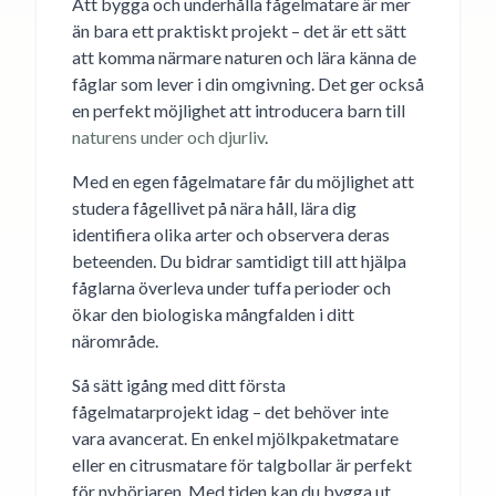
Att bygga och underhålla fågelmatare är mer
än bara ett praktiskt projekt – det är ett sätt
att komma närmare naturen och lära känna de
fåglar som lever i din omgivning. Det ger också
en perfekt möjlighet att introducera barn till
naturens under och djurliv
.
Med en egen fågelmatare får du möjlighet att
studera fågellivet på nära håll, lära dig
identifiera olika arter och observera deras
beteenden. Du bidrar samtidigt till att hjälpa
fåglarna överleva under tuffa perioder och
ökar den biologiska mångfalden i ditt
närområde.
Så sätt igång med ditt första
fågelmatarprojekt idag – det behöver inte
vara avancerat. En enkel mjölkpaketmatare
eller en citrusmatare för talgbollar är perfekt
för nybörjaren. Med tiden kan du bygga ut