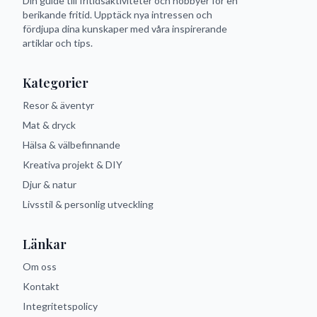
Din guide till fritidsaktiviteter och hobbyer för en
berikande fritid. Upptäck nya intressen och
fördjupa dina kunskaper med våra inspirerande
artiklar och tips.
Kategorier
Resor & äventyr
Mat & dryck
Hälsa & välbefinnande
Kreativa projekt & DIY
Djur & natur
Livsstil & personlig utveckling
Länkar
Om oss
Kontakt
Integritetspolicy