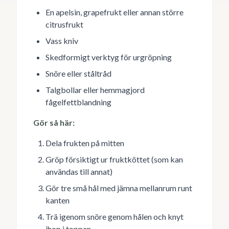
En apelsin, grapefrukt eller annan större
citrusfrukt
Vass kniv
Skedformigt verktyg för urgröpning
Snöre eller ståltråd
Talgbollar eller hemmagjord
fågelfettblandning
Gör så här:
Dela frukten på mitten
Gröp försiktigt ur fruktköttet (som kan
användas till annat)
Gör tre små hål med jämna mellanrum runt
kanten
Trä igenom snöre genom hålen och knyt
ihop i toppen