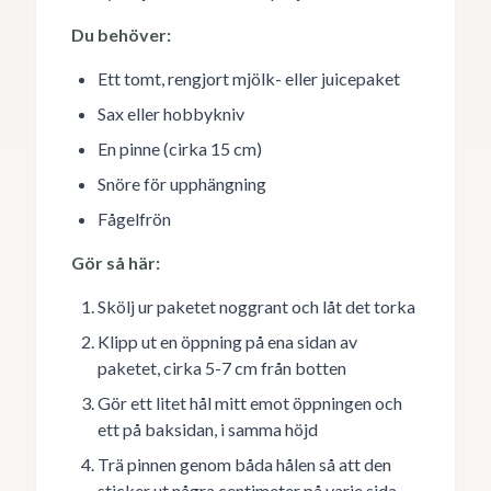
Du behöver:
Ett tomt, rengjort mjölk- eller juicepaket
Sax eller hobbykniv
En pinne (cirka 15 cm)
Snöre för upphängning
Fågelfrön
Gör så här:
Skölj ur paketet noggrant och låt det torka
Klipp ut en öppning på ena sidan av
paketet, cirka 5-7 cm från botten
Gör ett litet hål mitt emot öppningen och
ett på baksidan, i samma höjd
Trä pinnen genom båda hålen så att den
sticker ut några centimeter på varje sida