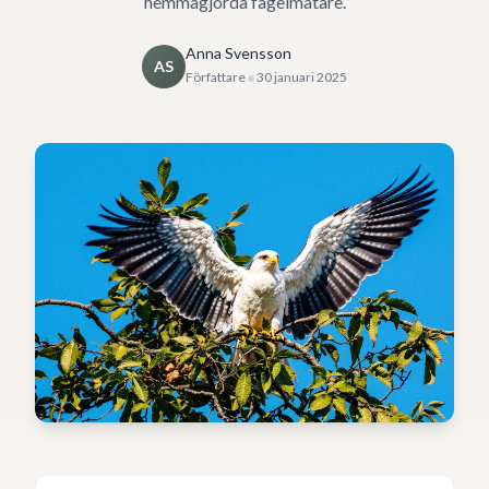
hemmagjorda fågelmatare.
Anna Svensson
AS
•
Författare
30 januari 2025