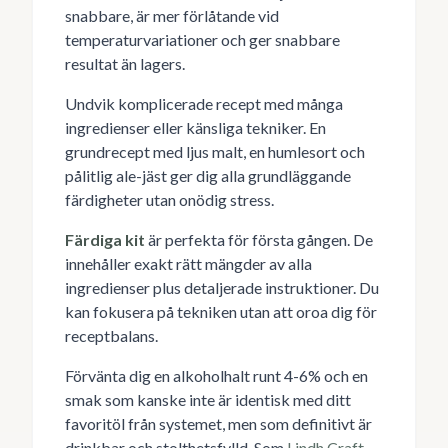
snabbare, är mer förlåtande vid
temperaturvariationer och ger snabbare
resultat än lagers.
Undvik komplicerade recept med många
ingredienser eller känsliga tekniker. En
grundrecept med ljus malt, en humlesort och
pålitlig ale-jäst ger dig alla grundläggande
färdigheter utan onödig stress.
Färdiga kit
är perfekta för första gången. De
innehåller exakt rätt mängder av alla
ingredienser plus detaljerade instruktioner. Du
kan fokusera på tekniken utan att oroa dig för
receptbalans.
Förvänta dig en alkoholhalt runt 4-6% och en
smak som kanske inte är identisk med ditt
favoritöl från systemet, men som definitivt är
drinkbar och stolthetsfylld. Som
Lindh Craft