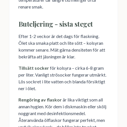
renare smak.
Buteljering - sista steget
Efter 1-2 veckor är det dags för flaskning.
Ölet ska smaka platt och lite sött – kolsyran
kommer senare. Mät gärna densiteten för att
bekräfta att jäsningen är klar.
Tillsätt socker
för kolsyra – cirka 6-8 gram
per liter. Vanligt strösocker fungerar utmärkt.
Lös sockret i lite vatten och blanda försiktigt
ner i ölet.
Rengöring av flaskor
är lika viktigt som all
annan hygien. Kör dem i diskmaskin eller skölj
noggrant med desinfektionsmedel.
Återanvända ölflaskor fungerar perfekt, men
undvik skruvkork – de håller inte trycket.