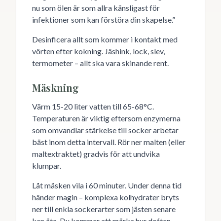
nu som ölen är som allra känsligast för
infektioner som kan förstöra din skapelse.”
Desinficera allt som kommer i kontakt med
vörten efter kokning. Jäshink, lock, slev,
termometer – allt ska vara skinande rent.
Mäskning
Värm 15-20 liter vatten till 65-68°C.
Temperaturen är viktig eftersom enzymerna
som omvandlar stärkelse till socker arbetar
bäst inom detta intervall. Rör ner malten (eller
maltextraktet) gradvis för att undvika
klumpar.
Låt mäsken vila i 60 minuter. Under denna tid
händer magin – komplexa kolhydrater bryts
ner till enkla sockerarter som jästen senare
kan äta. Du kommer att märka hur doften