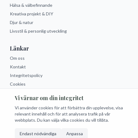
Hälsa & välbefinnande
Kreativa projekt & DIY
Djur & natur
Livsstil & personlig utveckling
Länkar
Om oss
Kontakt
Integritetspolicy
Cookies
Vi värnar om din integritet
Följ oss
Vi använder cookies för att förbättra din upplevelse, visa
Facebook
Instagram
Twitter
RSS
relevant innehåll och för att analysera trafik på vår
webbplats. Du kan välja vilka cookies du vill tillåta.
Endast nödvändiga
Anpassa
© 2026 Fritidsblogg.se. Alla rättigheter förbehållna.