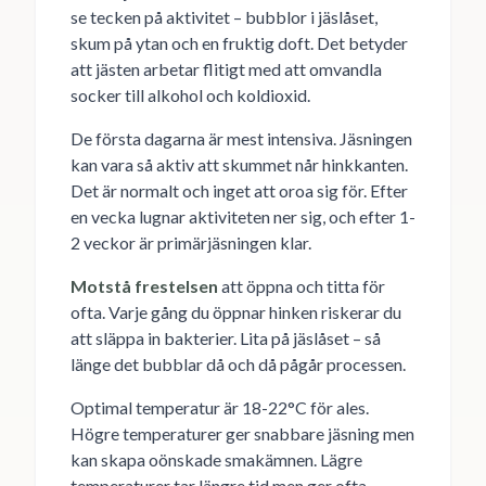
se tecken på aktivitet – bubblor i jäslåset,
skum på ytan och en fruktig doft. Det betyder
att jästen arbetar flitigt med att omvandla
socker till alkohol och koldioxid.
De första dagarna är mest intensiva. Jäsningen
kan vara så aktiv att skummet når hinkkanten.
Det är normalt och inget att oroa sig för. Efter
en vecka lugnar aktiviteten ner sig, och efter 1-
2 veckor är primärjäsningen klar.
Motstå frestelsen
att öppna och titta för
ofta. Varje gång du öppnar hinken riskerar du
att släppa in bakterier. Lita på jäslåset – så
länge det bubblar då och då pågår processen.
Optimal temperatur är 18-22°C för ales.
Högre temperaturer ger snabbare jäsning men
kan skapa oönskade smakämnen. Lägre
temperaturer tar längre tid men ger ofta