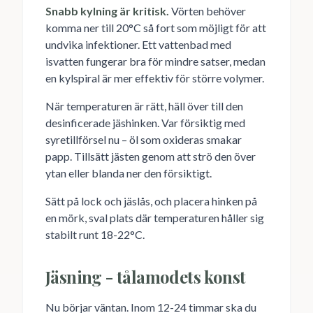
Snabb kylning är kritisk.
Vörten behöver
komma ner till 20°C så fort som möjligt för att
undvika infektioner. Ett vattenbad med
isvatten fungerar bra för mindre satser, medan
en kylspiral är mer effektiv för större volymer.
När temperaturen är rätt, häll över till den
desinficerade jäshinken. Var försiktig med
syretillförsel nu – öl som oxideras smakar
papp. Tillsätt jästen genom att strö den över
ytan eller blanda ner den försiktigt.
Sätt på lock och jäslås, och placera hinken på
en mörk, sval plats där temperaturen håller sig
stabilt runt 18-22°C.
Jäsning - tålamodets konst
Nu börjar väntan. Inom 12-24 timmar ska du