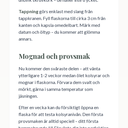
Tappning
görs enklast med slang från
tappkranen. Fyll flaskorna till cirka 3 cm från
kanten och kapsla omedelbart. Märk med
datum och öltyp – du kommer att glömma
annars.
Mognad och provsmak
Nu kommer den svåraste delen – att vänta
ytterligare 1-2 veckor medan ölet kolsyrar och
mognar i flaskorna. Förvara dem svalt och
mörkt, gärna i samma temperatur som
jäsningen.
Efter en vecka kan du försiktigt öppna en
flaska för att testa kolsyranivån. Den första
provsmaken är alltid speciell – ditt första
hemmabrygda öl! Förvänta dig inte perfektion,