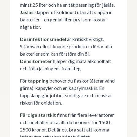
minst 25 liter och ha en tät passning för jäslås.
Jäslås
släpper ut koldioxid utan att släppa in
bakterier – en genial liten pryl som kostar
några tior.
Desinfektionsmedel
är kritiskt viktigt.
Stjärnsan eller liknande produkter dödar alla
bakterier som kan förstöra din öl.
Densitometer
hjälper dig mäta alkoholhalt
och följa jäsningens framsteg.
För
tappning
behöver du flaskor (återanvänd
gärna), kapsyler och en kapsylmaskin. En
tappslang gör jobbet smidigare och minskar
risken för oxidation.
Färdiga startkit
finns från flera leverantörer
och innehåller ofta allt du behöver för 1500-
2500 kronor. Det är ett bra sätt att komma
igång utan att missa något viktigt.