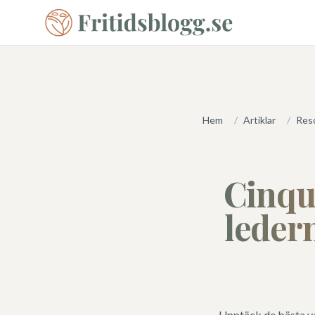
Hem
/
Artiklar
/
Reso
Cinqu
ledern
Upptäck de bästa va