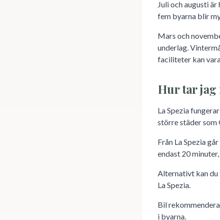
Juli och augusti ä
fem byarna blir my
Mars och november 
underlag. Vintermå
faciliteter kan var
Hur tar jag
La Spezia fungerar
större städer som 
Från La Spezia går 
endast 20 minuter,
Alternativt kan du f
La Spezia.
Bil rekommenderas
i byarna.