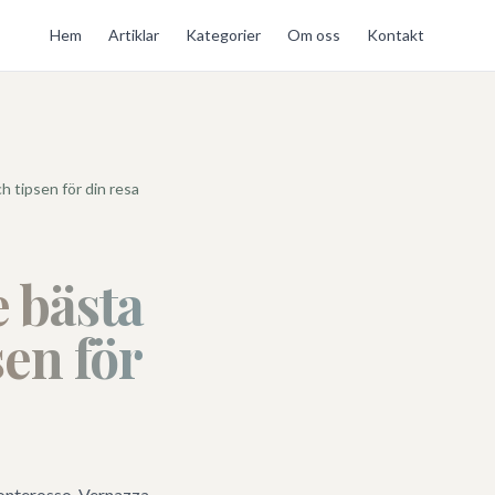
Hem
Artiklar
Kategorier
Om oss
Kontakt
h tipsen för din resa
 bästa
sen för
onterosso, Vernazza,