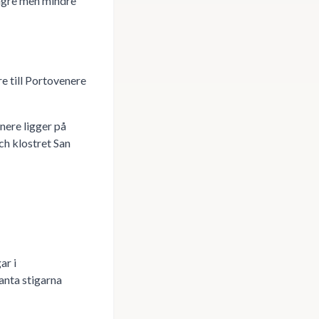
ängre men mindre
e till Portovenere
nere ligger på
ch klostret San
ar i
anta stigarna