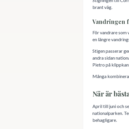
Stigningen till Co
brant väg.
Vandringen f
För vandrare som v
en längre vandring
Stigen passerar ge
andra sidan nation
Pietro på klippkan
Många kombinerar d
När är bästa
April till juni och
nationalparken. Te
behagligare.