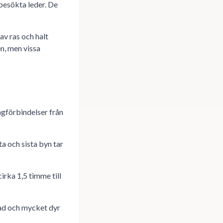
 besökta leder. De
v ras och halt
n, men vissa
ågförbindelser från
ta och sista byn tar
cirka 1,5 timme till
sad och mycket dyr