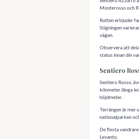
Sentiero Azzurro ä
Monterosso och Ri
Rutten erbjuder fa
Stigningen variera
vägen.
Observera att delar
status innan din va
Sentiero Ros
Sentiero Rosso, äv
kilometer långa le
höjdmeter.
Terrängen är mer 
nationalparken och
De flesta vandrare
Levanto.