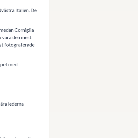
västra Italien. De
 medan Corniglia
a vara den mest
st fotograferade
apet med
ära lederna