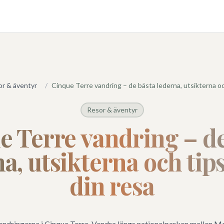
r & äventyr
/
Cinque Terre vandring – de bästa lederna, utsikterna oc
Resor & äventyr
e Terre vandring – de
a, utsikterna och tip
din resa
ndringarna i Cinque Terre. Vandra längs nationalparken mellan M