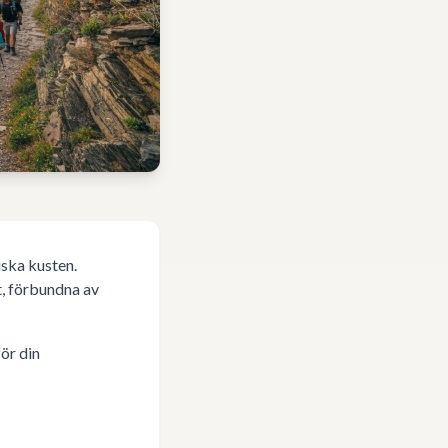
iska kusten.
, förbundna av
för din