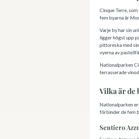
Cinque Terre, som b
fem byarna är Mon
Varje by har sin u
ligger högst upp p
pittoreska med si
vyerna av pastellf
Nationalparken Ci
terrasserade vinod
Vilka är de
Nationalparken erb
förbinder de fem b
Sentiero Azz