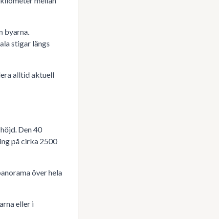
 kilometer mellan
m byarna.
la stigar längs
ra alltid aktuell
 höjd. Den 40
ing på cirka 2500
panorama över hela
rna eller i