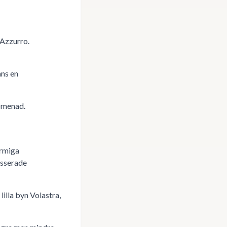
 Azzurro.
nns en
romenad.
armiga
asserade
illa byn Volastra,