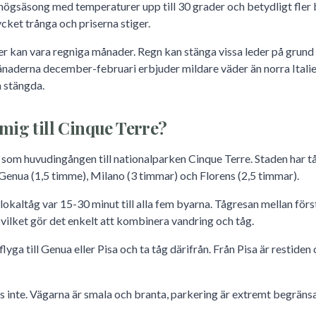
r högsäsong med temperaturer upp till 30 grader och betydligt fler
cket trånga och priserna stiger.
kan vara regniga månader. Regn kan stänga vissa leder på grund a
naderna december-februari erbjuder mildare väder än norra Italie
a stängda.
 mig till Cinque Terre?
 som huvudingången till nationalparken Cinque Terre. Staden har t
Genua (1,5 timme), Milano (3 timmar) och Florens (2,5 timmar).
lokaltåg var 15-30 minut till alla fem byarna. Tågresan mellan förs
 vilket gör det enkelt att kombinera vandring och tåg.
lyga till Genua eller Pisa och ta tåg därifrån. Från Pisa är restiden 
 inte. Vägarna är smala och branta, parkering är extremt begrän