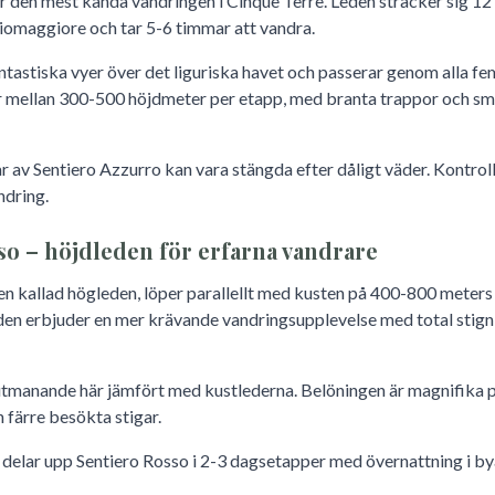
r den mest kända vandringen i Cinque Terre. Leden sträcker sig 12
omaggiore och tar 5-6 timmar att vandra.
ntastiska vyer över det liguriska havet och passerar genom alla fe
r mellan 300-500 höjdmeter per etapp, med branta trappor och sma
 av Sentiero Azzurro kan vara stängda efter dåligt väder. Kontrolle
ndring.
so – höjdleden för erfarna vandrare
en kallad högleden, löper parallellt med kusten på 400-800 meters
den erbjuder en mer krävande vandringsupplevelse med total stign
utmanande här jämfört med kustlederna. Belöningen är magnifika 
 färre besökta stigar.
 delar upp Sentiero Rosso i 2-3 dagsetapper med övernattning i bya