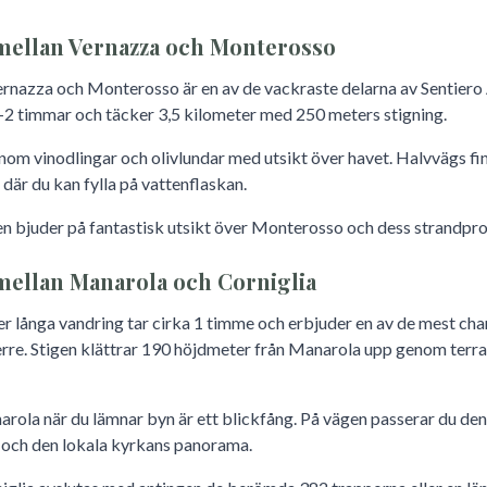
mellan Vernazza och Monterosso
rnazza och Monterosso är en av de vackraste delarna av Sentiero
-2 timmar och täcker 3,5 kilometer med 250 meters stigning.
nom vinodlingar och olivlundar med utsikt över havet. Halvvägs fi
där du kan fylla på vattenflaskan.
en bjuder på fantastisk utsikt över Monterosso och dess strandp
ellan Manarola och Corniglia
r långa vandring tar cirka 1 timme och erbjuder en av de mest ch
erre. Stigen klättrar 190 höjdmeter från Manarola upp genom terr
rola när du lämnar byn är ett blickfång. På vägen passerar du den l
r och den lokala kyrkans panorama.