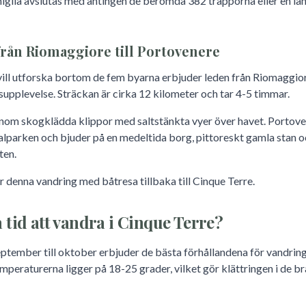
rniglia avslutas med antingen de berömda 382 trapporna eller en l
rån Riomaggiore till Portovenere
ill utforska bortom de fem byarna erbjuder leden från Riomaggior
supplevelse. Sträckan är cirka 12 kilometer och tar 4-5 timmar.
nom skogklädda klippor med saltstänkta vyer över havet. Portove
alparken och bjuder på en medeltida borg, pittoreskt gamla stan o
ten.
enna vandring med båtresa tillbaka till Cinque Terre.
 tid att vandra i Cinque Terre?
 september till oktober erbjuder de bästa förhållandena för vandring
mperaturerna ligger på 18-25 grader, vilket gör klättringen i de br