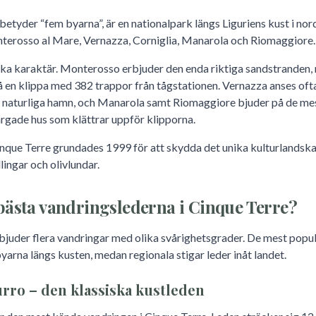
etyder “fem byarna”, är en nationalpark längs Liguriens kust i nord
terosso al Mare, Vernazza, Corniglia, Manarola och Riomaggiore.
nika karaktär. Monterosso erbjuder den enda riktiga sandstranden,
å en klippa med 382 trappor från tågstationen. Vernazza anses oft
n naturliga hamn, och Manarola samt Riomaggiore bjuder på de me
ärgade hus som klättrar uppför klipporna.
nque Terre grundades 1999 för att skydda det unika kulturlandsk
lingar och olivlundar.
 bästa vandringslederna i Cinque Terre?
juder flera vandringar med olika svårighetsgrader. De mest popul
yarna längs kusten, medan regionala stigar leder inåt landet.
urro – den klassiska kustleden