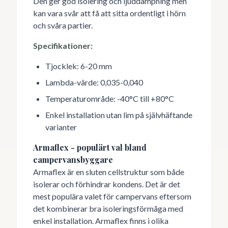
Den ger god isolering och ljuddämpning men
kan vara svår att få att sitta ordentligt i hörn
och svåra partier.
Specifikationer:
Tjocklek: 6-20 mm
Lambda-värde: 0,035-0,040
Temperaturområde: -40°C till +80°C
Enkel installation utan lim på självhäftande
varianter
Armaflex - populärt val bland
campervansbyggare
Armaflex är en sluten cellstruktur som både
isolerar och förhindrar kondens. Det är det
mest populära valet för campervans eftersom
det kombinerar bra isoleringsförmåga med
enkel installation. Armaflex finns i olika