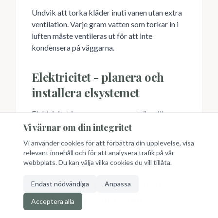
Undvik att torka kläder inuti vanen utan extra
ventilation. Varje gram vatten som torkar in i
luften måste ventileras ut för att inte
kondensera på väggarna.
Elektricitet - planera och
installera elsystemet
Elektricitet i campervanen ger ström till
belysning, kylskåp, laddning av telefoner och
Vi värnar om din integritet
laptops samt eventuell värmare. Ett väl
Vi använder cookies för att förbättra din upplevelse, visa
planerat elsystem är avgörande för komfort,
relevant innehåll och för att analysera trafik på vår
särskilt om du planerar full-time vanlife.
webbplats. Du kan välja vilka cookies du vill tillåta.
Vilka elektriska komponenter
Endast nödvändiga
Anpassa
behöver din campervan?
Acceptera alla
Ett grundläggande elsystem består av