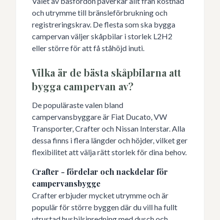
Valet av basfordon påverkar allt från kostnad
och utrymme till bränsleförbrukning och
registreringskrav. De flesta som ska bygga
campervan väljer skåpbilar i storlek L2H2
eller större för att få ståhöjd inuti.
Vilka är de bästa skåpbilarna att
bygga campervan av?
De populäraste valen bland
campervansbyggare är Fiat Ducato, VW
Transporter, Crafter och Nissan Interstar. Alla
dessa finns i flera längder och höjder, vilket ger
flexibilitet att välja rätt storlek för dina behov.
Crafter - fördelar och nackdelar för
campervansbygge
Crafter erbjuder mycket utrymme och är
populär för större byggen där du vill ha fullt
utrustad husbilsinredning med dusch och